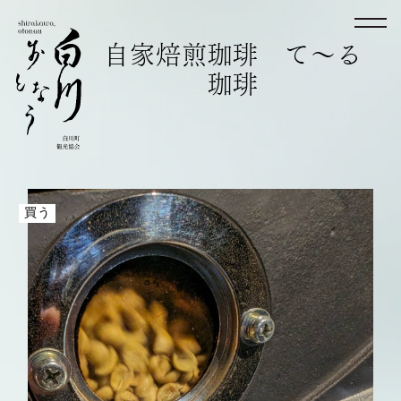
自家焙煎珈琲 て～る
珈琲
買う