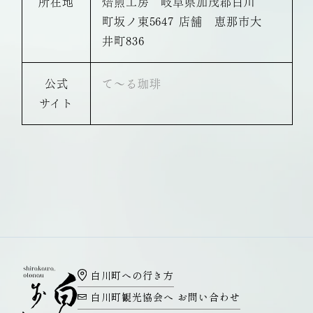
所在地
焙煎工房 岐阜県加茂郡白川
町坂ノ東5647 店舗 恵那市大
井町836
公式
て～る珈琲
サイト
白川町への行き方
白川町観光協会へ
お問い合わせ