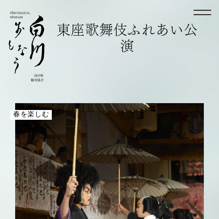
東座歌舞伎ふれあい公
演
春を楽しむ