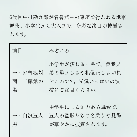
6代目中村勘九郎が名誉館主の東座で行われる地歌
舞伎。小学生から大人まで、多彩な演目が披露さ
れます。
演目
みどころ
小学生が演じる一幕で、曽我兄
一・寿曽我対
弟の勇ましさや礼儀正しさが見
面 工藤館の
どころです。元気いっぱいの演
場
技にご注目ください。
中学生による迫力ある舞台で、
一・白浪五人
五人の盗賊たちの名乗りや見得
男
が華やかに披露されます。